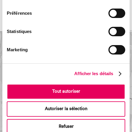
consentement
nidification aux abeilles sauvages.
Préférences
< foncière antérieure
prochaine propriété >
Statistiques
Marketing
Afficher les détails
Tout autoriser
Autoriser la sélection
Refuser