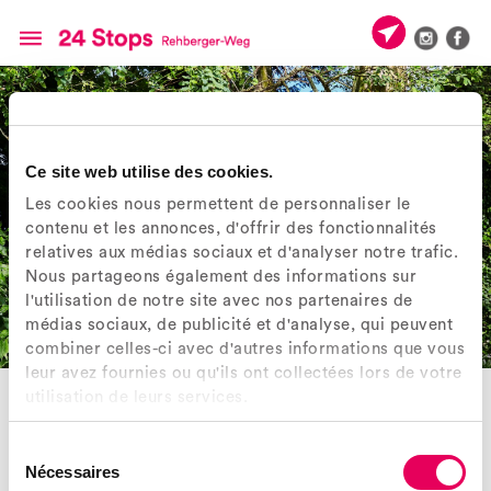
Ce site web utilise des cookies.
Les cookies nous permettent de personnaliser le
contenu et les annonces, d'offrir des fonctionnalités
relatives aux médias sociaux et d'analyser notre trafic.
Nous partageons également des informations sur
l'utilisation de notre site avec nos partenaires de
médias sociaux, de publicité et d'analyse, qui peuvent
combiner celles-ci avec d'autres informations que vous
leur avez fournies ou qu'ils ont collectées lors de votre
RUCHE
utilisation de leurs services.
° Objet 6
Au croisement, devant les buissons, une ruche rose en forme de rayon
Sélection
d’abeilles est fichée sur un piquet. On a inséré dans cet « hôtel pour
Nécessaires
du
insectes » un morceau de bois dur percé de trous, qui offre un lieu de