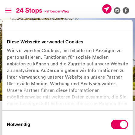
Diese Webseite verwendet Cookies
Wir verwenden Cookies, um Inhalte und Anzeigen zu
personalisieren, Funktionen für soziale Medien
anbieten zu können und die Zugriffe auf unsere Website
zu analysieren. Außerdem geben wir Informationen zu
Ihrer Verwendung unserer Website an unsere Partner
für soziale Medien, Werbung und Analysen weiter.
Unsere Partner führen diese Informationen
möglicherweise mit weiteren Daten zusammen, die Sie
ihnen bereitgestellt haben oder die sie im Rahmen Ihrer
MÜLLEIMER
Nutzung der Dienste gesammelt haben.
° Objekt 20
Einwilligungsauswahl
Wichtig am Wegrand ist der Behälter, in dem das Brotzeitpapier, der
Notwendig
Becher oder der Kaugummi entsorgt werden können.